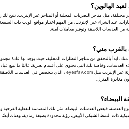
â
لعيد الهالوين؟
 مختلفة، مثل متاجر البصريات المحلية أو المتاجر عبر الإنترنت. تتيح لك
يارات. عند الشراء عبر الإنترنت، من المهم اختيار مواقع الويب ذات السم
من العدسات اللاصقة وتوفير معاملات آمنة.
 بالقرب مني؟
نك. ابدأ بالتحقق من متاجر النظارات المحلية، حيث يوجد بها عادةً مجمو
ذه العدسات، وخاصة تلك التي تحتوي على أقسام بصرية. غالبًا ما تبيع عي
ئة عبر الإنترنت مثل
eyesfav.com
، الذي يتخصص في العدسات اللاصقة ا
دون مغادرة المنزل.
ة البيضاء؟
نوع العدسة. فبعض العدسات البيضاء، مثل تلك المصممة لتغطية القزحية وا
لشبكية ذات النمط الشبكي الأبيض، رؤية محدودة بصبغة رمادية. وهناك أيض