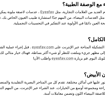
ء مع الوصفة الطبية؟
 العديد من العلامات التجارية، مثل
Eyesfav
، عدسات لاصقة ملونة يمكن 
مثل العدسات البيضاء، من المهم جدًا استشارة طبيب العيون الخاص بك. ت
لعين دائمًا في الأولوية عند التفكير في التحسينات التجميلية.
الكامل؟
تشكيلة المتاحة عبر الإنترنت على
eyesfav.com
. قبل إجراء عملية الش
مظهر جريء وملفت للنظر أو شيء أكثر بساطة، فهناك خيار مثالي لك. تأك
بك اليوم. قم بزيارة
eyesfav.com
واطلب الآن!
ن الأبيض؟
ور عليها في أماكن مختلفة. تقدم كل من المتاجر البصرية التقليدية والمنص
حة ومجموعة أوسع من الخيارات. عند الشراء عبر الإنترنت، من المهم الت
صقة البيضاء اللون وتضمن معاملات آمنة.