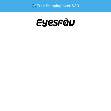
✈️Free Shipping over $39
مكياج عيون سموكي سهل: أفضل أقلام تحديد ا
0 تعليقات
NASHLEY