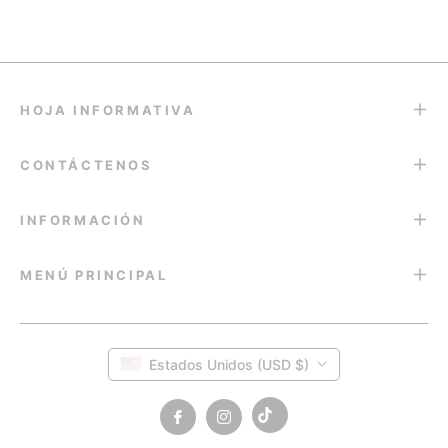
& Top...
Eyes...
for the...
Contacts...
Eyes
HOJA INFORMATIVA
CONTÁCTENOS
INFORMACIÓN
MENÚ PRINCIPAL
Estados Unidos (USD $)
Tiktok
Fb
Ins